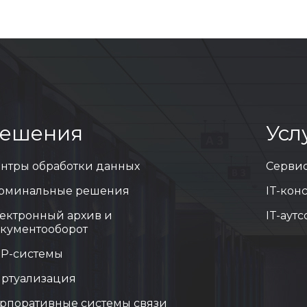
ешения
Усл
нтры обработки данных
Серви
рминальные решения
IT-кон
ектронный архив и
IT-аут
кументооборот
P-системы
ртуализация
рпоративные системы связи