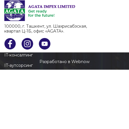
Корпоративные системы связи
Гибридные системы электропитания
100000, г. Ташкент, ул. Шахрисабзcкая,
Услуги
квартал Ц-1Б, офис «AGATA».
Сервис центры
IT-консалтинг
Разработано в Webnow
IT-аутсорсинг
Коталог
Серверное оборудование
Сетевое оборудование
Источники бесперебойного питания
Аккумуляторные батареи