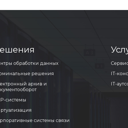
ешения
Усл
нтры обработки данных
Серви
рминальные решения
IT-кон
ектронный архив и
IT-аут
кументооборот
P-системы
ртуализация
рпоративные системы связи