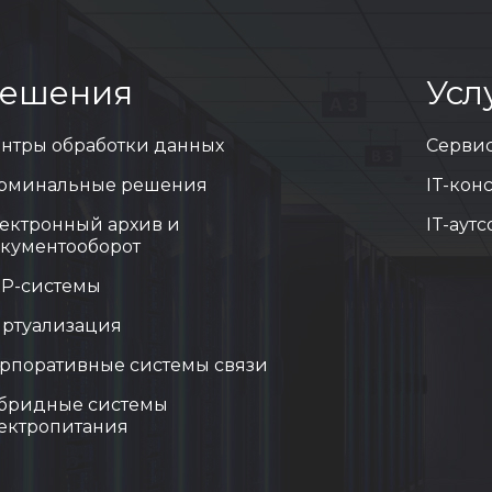
ешения
Усл
нтры обработки данных
Серви
рминальные решения
IT-кон
ектронный архив и
IT-аут
кументооборот
P-системы
ртуализация
рпоративные системы связи
бридные системы
ектропитания