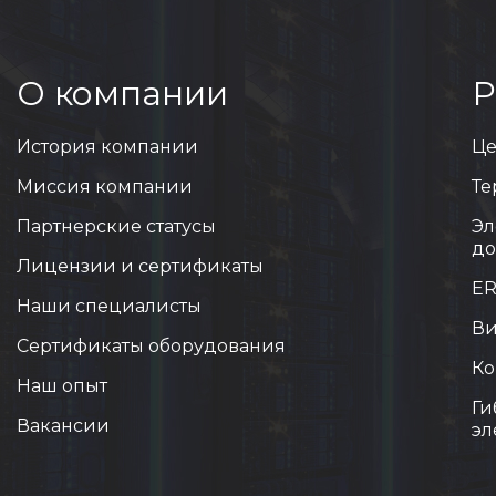
О компании
Р
История компании
Це
Миссия компании
Те
Партнерские статусы
Эл
до
Лицензии и сертификаты
ER
Наши специалисты
Ви
Сертификаты оборудования
Ко
Наш опыт
Ги
Вакансии
эл