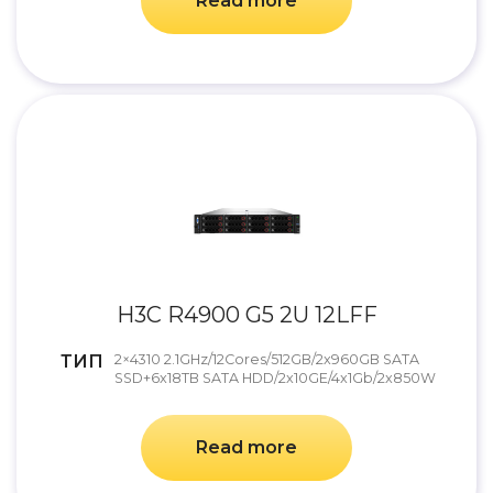
Read more
H3C R4900 G5 2U 12LFF
ТИП
2×4310 2.1GHz/12Cores/512GB/2x960GB SATA
SSD+6x18TB SATA HDD/2x10GE/4x1Gb/2x850W
Read more