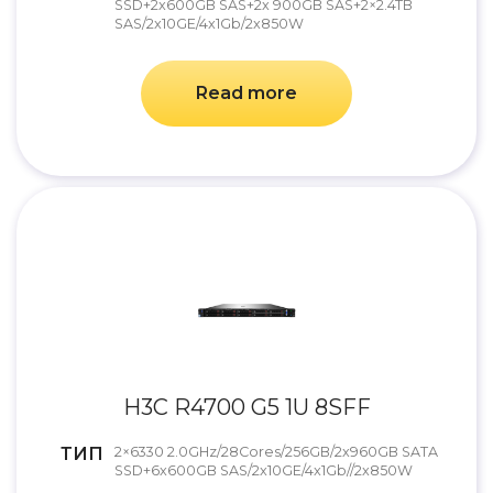
SSD+2x600GB SAS+2x 900GB SAS+2×2.4TB
SAS/2x10GE/4x1Gb/2x850W
Read more
H3C R4700 G5 1U 8SFF
ТИП
2×6330 2.0GHz/28Cores/256GB/2x960GB SATA
SSD+6x600GB SAS/2x10GE/4x1Gb//2x850W