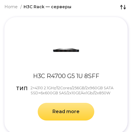
Home
H3C Rack — серверы
H3C R4700 G5 1U 8SFF
ТИП
2×4310 2.1GHz/12Cores/256GB/2x960GB SATA
SSD+6x600GB SAS/2x10GE/4x1Gb//2x850W
Read more