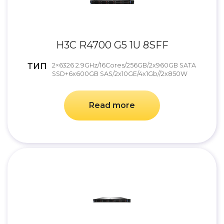
H3C R4700 G5 1U 8SFF
ТИП
2×6326 2.9GHz/16Cores/256GB/2x960GB SATA
SSD+6x600GB SAS/2x10GE/4x1Gb//2x850W
Read more