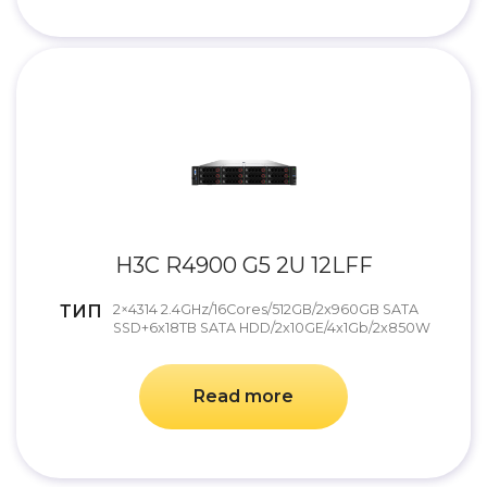
H3C R4900 G5 2U 12LFF
ТИП
2×4314 2.4GHz/16Cores/512GB/2x960GB SATA
SSD+6x18TB SATA HDD/2x10GE/4x1Gb/2x850W
Read more