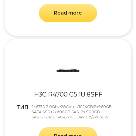
Read more
H3C R4700 G5 1U 8SFF
ТИП
2×6330 2.0GHz/28Cores/1024GB/2x960GB
SATA SSD+2x600GB SAS+2x 900GB
SAS+2×2.4TB SAS/2x10GE/4x1Gb/2x850W