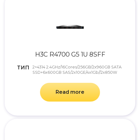
H3C R4700 G5 1U 8SFF
ТИП
2×4314 2.4GHz/16Cores/256GB/2x960GB SATA
SSD+6x600GB SAS/2x10GE/4x1Gb//2x850W
Read more