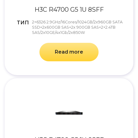
H3C R4700 G5 1U 8SFF
ТИП
2×6326 2.9GHz/16Cores/1024GB/2x960GB SATA
SSD+2x600GB SAS+2x 900GB SAS+2×2.4TB
SAS/2x10GE/4x1Gb/2x850W
Read more