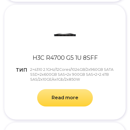
H3C R4700 G5 1U 8SFF
ТИП
2×4310 2.1GHz/12Cores/1024GB/2x960GB SATA
SSD+2x600GB SAS+2x 900GB SAS+2×2.4TB
SAS/2x10GE/4x1Gb/2x850W
Read more