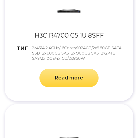
H3C R4700 G5 1U 8SFF
ТИП
2×4314 2.4GHz/16Cores/1024GB/2x960GB SATA
SSD+2x600GB SAS+2x 900GB SAS+2×2.4TB
SAS/2x10GE/4x1Gb/2x850W
Read more