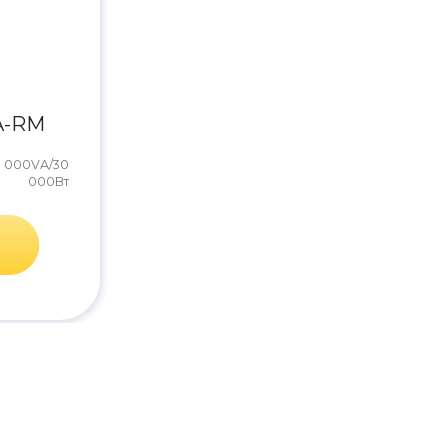
A-RM
0 000VA/30
000Вт