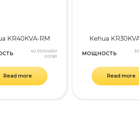
ua KR40KVA-RM
Kehua KR30KV
40 000VA/40
3
ОСТЬ
МОЩНОСТЬ
000Вт
Read more
Read more