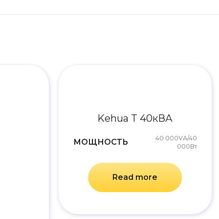
Kehua T 40кВА
40 000VA/40
МОЩНОСТЬ
000Вт
Read more