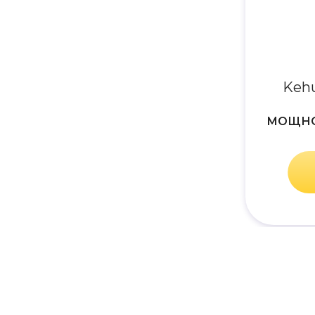
Keh
МОЩН