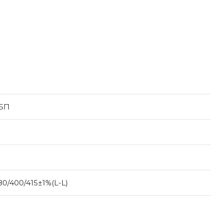
БП
80/400/415±1%(L-L)