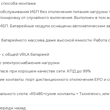
т способа монтажа
обслуживания ИБП без отключения питания нагрузки
локировку от случайного включения. Выполнен в том ж
с ИБП. Батарейные модули оснащены автоматическим з
 батарейного массива даже высокой емкости. Работа с
 – с общей VRLA батареей
о электроснабжения нагрузки
пасе при хорошем качестве сети. КПД до 99%
е контакты: порт дистанционного отключения EPO и с
ного слота: «RS485+сухие контакты + Ткомпенс», или п
переди назад