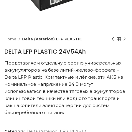
k to enlarge
Home
Delta (Asterion) LFP PLASTIC
DELTA LFP PLASTIC 24V54Ah
Представляем отдельную серию универсальных
аккумуляторов на базе литий-железо-фосфата –
Delta LFP Plastic. Компактные и лёгкие, эти АКБ на
номинальное напряжение 24 В могут
использоваться в качестве тяговых аккумуляторов
клининговой техники или водного транспорта и
как накопители электроэнергии для систем
бесперебойного питания.
Category:
Delta (Asterion) LFP PLASTIC